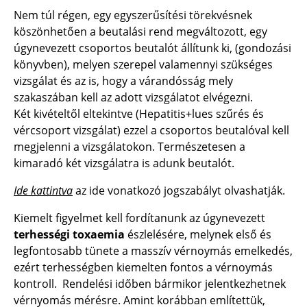
Nem túl régen, egy egyszerűsítési törekvésnek
köszönhetően a beutalási rend megváltozott, egy
úgynevezett csoportos beutalót állítunk ki, (gondozási
könyvben), melyen szerepel valamennyi szükséges
vizsgálat és az is, hogy a várandósság mely
szakaszában kell az adott vizsgálatot elvégezni.
Két kivételtől eltekintve (Hepatitis+lues szűrés és
vércsoport vizsgálat) ezzel a csoportos beutalóval kell
megjelenni a vizsgálatokon. Természetesen a
kimaradó két vizsgálatra is adunk beutalót.
I
de kattintva
az ide vonatkozó jogszabályt olvashatják.
Kiemelt figyelmet kell fordítanunk az úgynevezett
terhességi toxaemia
észlelésére, melynek első és
legfontosabb tünete a masszív vérnoymás emelkedés,
ezért terhességben kiemelten fontos a vérnoymás
kontroll. Rendelési időben bármikor jelentkezhetnek
vérnyomás mérésre. Amint korábban említettük,