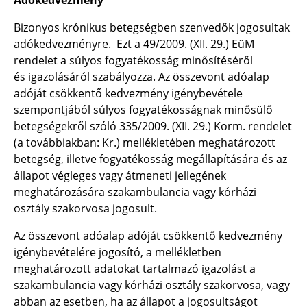
Bizonyos krónikus betegségben szenvedők jogosultak
adókedvezményre. Ezt a 49/2009. (XII. 29.) EüM
rendelet a súlyos fogyatékosság minősítéséről
és igazolásáról szabályozza. Az összevont adóalap
adóját csökkentő kedvezmény igénybevétele
szempontjából súlyos fogyatékosságnak minősülő
betegségekről szóló 335/2009. (XII. 29.) Korm. rendelet
(a továbbiakban: Kr.) mellékletében meghatározott
betegség, illetve fogyatékosság megállapítására és az
állapot végleges vagy átmeneti jellegének
meghatározására szakambulancia vagy kórházi
osztály szakorvosa jogosult.
Az összevont adóalap adóját csökkentő kedvezmény
igénybevételére jogosító, a mellékletben
meghatározott adatokat tartalmazó igazolást a
szakambulancia vagy kórházi osztály szakorvosa, vagy
abban az esetben, ha az állapot a jogosultságot