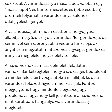
sok közül. A várandósság, a másállapot, valóban egy
"más állapot", és bár természetes és (jobb esetben)
örömteli folyamat, a várandós anya különös
odafigyelést igényel.
A várandósságot minden esetben a nőgyógyász
állapítja meg. Szülésig ő a várandós "fő" gondozója, de
semmivel sem szerényebb a védőnő funkciója, aki
anyát és a magzatot mint szerves egységet gondoz és
irányít a megfelelő, helyes életvitel felé.
A háziorvosnak sem csak elméleti feladatai
vannak. Bár kétségtelen, hogy a szükséges beutalókat
a mindenféle előírt vizsgálatokra mi állítjuk ki, de a
várandóst fokozott figyelemmel kísérjük. Fontos
megjegyezni, hogy mindenféle egészségügyi
problémával ugyanúgy kell jelentkezni a háziorvosnál,
mint korábban, hangsúlyozva a várandósság
meglétét.