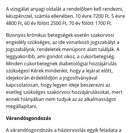
A vizsgálat anyagi oldalát a rendelőben kell rendezni,
készpénzzel
,
számla ellenében. 10 évre 7200 Ft, 5 évre
4800 Ft, 60 év fölött 2500 Ft, 70 év fölött 1700 Ft.
Bizonyos krónikus betegségek esetén szakorvosi
engedély szükséges, az ide vonatkozó jogszabályt a
Jogszabályok, rendeletek menüpont alatt találják. A
leggyakoribb, ami gondot okoz, a cukorbetegség.
Minden cukorbetegnek diabetológiai hozzájárulás
szükséges! Kérek mindenkit, hogy a lejárat előtt,
idejekorán érdeklődjön a jogosítványával
kapcsolatosan, hogy legyen ideje
beszerezni az
esetleg szükséges szakorvosi hozzájárulásokat, mert
ennek hiányában nem tudjuk az az alkalmasságot
megállapíta
ni.
Várandósgondozás
A várandósgondozás a háziorvoslás egyik feladata a