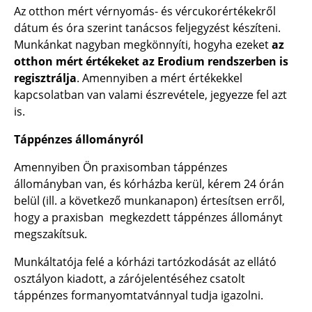
Az otthon mért vérnyomás- és vércukorértékekről
dátum és óra szerint tanácsos feljegyzést készíteni.
Munkánkat nagyban megkönnyíti, hogyha ezeket
az
otthon mért értékeket az Erodium rendszerben is
regisztrálja
. Amennyiben a mért értékekkel
kapcsolatban van valami észrevétele, jegyezze fel azt
is.
Táppénzes állományról
Amennyiben Ön praxisomban táppénzes
állományban van, és kórházba kerül, kérem 24 órán
belül (ill. a következő munkanapon) értesítsen erről,
hogy a praxisban megkezdett táppénzes állományt
megszakítsuk.
Munkáltatója felé a kórházi tartózkodását az ellátó
osztályon kiadott, a zárójelentéséhez csatolt
táppénzes formanyomtatvánnyal tudja igazolni.