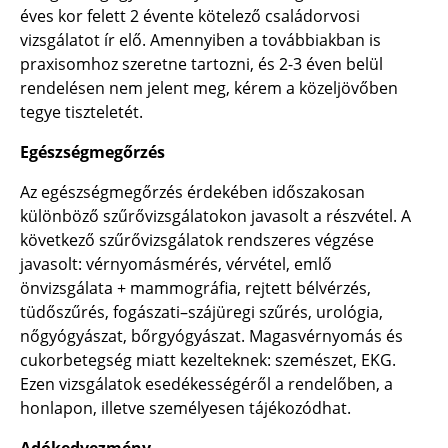
éves kor felett 2 évente kötelező családorvosi
vizsgálatot ír elő. Amennyiben a továbbiakban is
praxisomhoz szeretne tartozni, és 2-3 éven belül
rendelésen nem jelent meg, kérem a közeljövőben
tegye tiszteletét.
Egészségmegőrzés
Az egészségmegőrzés érdekében időszakosan
különböző szűrővizsgálatokon javasolt a részvétel. A
következő szűrővizsgálatok rendszeres végzése
javasolt: vérnyomásmérés, vérvétel, emlő
önvizsgálata + mammográfia, rejtett bélvérzés,
tüdőszűrés, fogászati–szájüregi szűrés, urológia,
nőgyógyászat, bőrgyógyászat. Magasvérnyomás és
cukorbetegség miatt kezelteknek: szemészet, EKG.
Ezen vizsgálatok esedékességéről a rendelőben, a
honlapon, illetve személyesen tájékozódhat.
Adókedvezmény