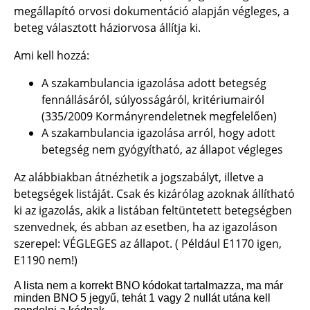
megállapító orvosi dokumentáció alapján végleges, a
beteg választott háziorvosa állítja ki.
Ami kell hozzá:
A szakambulancia igazolása adott betegség
fennállásáról, súlyosságáról, kritériumairól
(335/2009 Kormányrendeletnek megfelelően)
A szakambulancia igazolása arról, hogy adott
betegség nem gyógyítható, az állapot végleges
Az alábbiakban átnézhetik a jogszabályt, illetve a
betegségek listáját. Csak és kizárólag azoknak állítható
ki az igazolás, akik a listában feltüntetett betegségben
szenvednek, és abban az esetben, ha az igazoláson
szerepel: VÉGLEGES az állapot. ( Például E1170 igen,
E1190 nem!)
A lista nem a korrekt BNO kódokat tartalmazza, ma már
minden BNO 5 jegyű, tehát 1 vagy 2 nullát utána kell