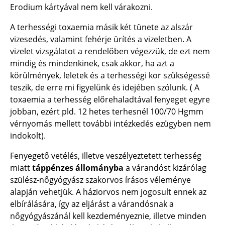
Erodium kártyával nem kell várakozni.
A terhességi toxaemia másik két tünete az alszár
vizesedés, valamint fehérje ürítés a vizeletben. A
vizelet vizsgálatot a rendelőben végezzük, de ezt nem
mindig és mindenkinek, csak akkor, ha azt a
körülmények, leletek és a terhességi kor szükségessé
teszik, de erre mi figyelünk és idejében szólunk. ( A
toxaemia a terhesség előrehaladtával fenyeget egyre
jobban, ezért pld. 12 hetes terhesnél 100/70 Hgmm
vérnyomás mellett további intézkedés ezügyben nem
indokolt).
Fenyegető vetélés, illetve veszélyeztetett terhesség
miatt
táppénzes állományba
a várandóst kizárólag
szülész-nőgyógyász szakorvos írásos véleménye
alapján vehetjük. A háziorvos nem jogosult ennek az
elbírálására, így az eljárást a várandósnak a
nőgyógyászánál kell kezdeményeznie, illetve minden