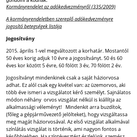
gondolni a kódnak.
Kormányrendelet az adókedvezményről (335/2009)
A kormányrendeletben szereplő adókedvezményre
jogosító betegségek listája
Jogosítvány
2015. április 1-vel megváltozott a korhatár. Mostantól
50 éves korig adjuk 10 évre a jogosítványt. 50 és 60
éves kor között 5 évre, 60 fölött 3 év, 70 fölött 2 év.
Jogosítványt mindenkinek csak a saját háziorvosa
adhat. Ez alól csak egy kivétel van: az üzemorvos, aki
több éve ismeri a vizsgálatot kérő személyt. Sajnálatos
módon néhány orvos vizsgálat nélkül is kiállítja az
alkalmassági véleményt! Mindenkit arra buzdítok,
(főleg a gépjárművezető jelölteket), hogy vizsgáltassa
meg magát háziorvosával. Az első vizsgálat alkalmával
színlátás vizsgálat is történik, ami nagyon fontos a
későbbiekben. Ha színtévesztést észlelünk, szemész