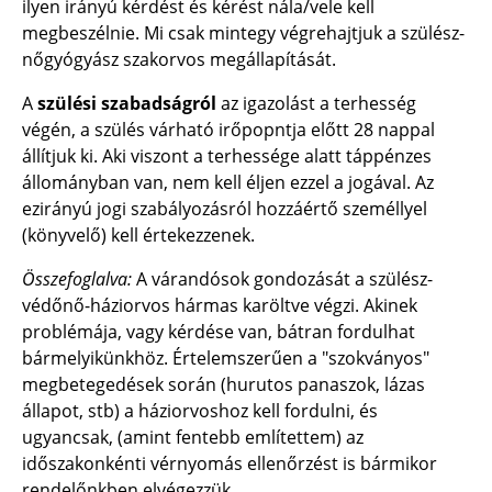
ilyen irányú kérdést és kérést nála/vele kell
megbeszélnie. Mi csak mintegy végrehajtjuk a szülész-
nőgyógyász szakorvos megállapítását.
A
szülési szabadságról
az igazolást a terhesség
végén, a szülés várható irőpopntja előtt 28 nappal
állítjuk ki. Aki viszont a terhessége alatt táppénzes
állományban van, nem kell éljen ezzel a jogával. Az
ezirányú jogi szabályozásról hozzáértő személlyel
(könyvelő) kell értekezzenek.
Összefoglalva:
A várandósok gondozását a szülész-
védőnő-háziorvos hármas karöltve végzi. Akinek
problémája, vagy kérdése van, bátran fordulhat
bármelyikünkhöz. Értelemszerűen a "szokványos"
megbetegedések során (hurutos panaszok, lázas
állapot, stb) a háziorvoshoz kell fordulni, és
ugyancsak, (amint fentebb említettem) az
időszakonkénti vérnyomás ellenőrzést is bármikor
rendelőnkben elvégezzük.