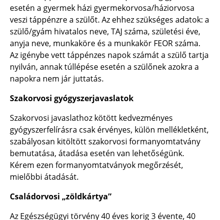
esetén a gyermek házi gyermekorvosa/háziorvosa
veszi táppénzre a szülőt. Az ehhez szükséges adatok: a
szülő/gyám hivatalos neve, TAJ száma, születési éve,
anyja neve, munkaköre és a munkakör FEOR száma.
Az igénybe vett táppénzes napok számát a szülő tartja
nyilván, annak túllépése esetén a szülőnek azokra a
napokra nem jár juttatás.
Szakorvosi gyógyszerjavaslatok
Szakorvosi javaslathoz kötött kedvezményes
gyógyszerfelírásra csak érvényes, külön mellékletként,
szabályosan kitöltött szakorvosi formanyomtatvány
bemutatása, átadása esetén van lehetőségünk.
Kérem ezen formanyomtatványok megőrzését,
mielőbbi átadását.
Családorvosi „zöldkártya”
Az Egészségügyi törvény 40 éves korig 3 évente, 40