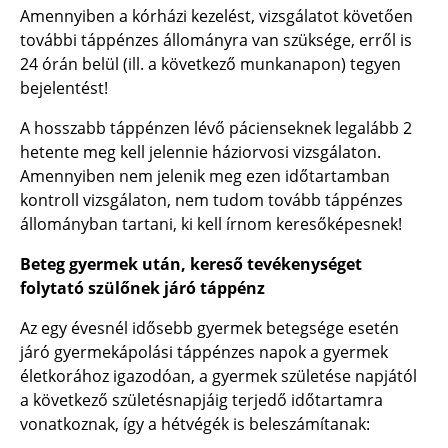
Amennyiben a kórházi kezelést, vizsgálatot követően
további táppénzes állományra van szüksége, erről is
24 órán belül (ill. a következő munkanapon) tegyen
bejelentést!
A hosszabb táppénzen lévő pácienseknek legalább 2
hetente meg kell jelennie háziorvosi vizsgálaton.
Amennyiben nem jelenik meg ezen időtartamban
kontroll vizsgálaton, nem tudom tovább táppénzes
állományban tartani, ki kell írnom keresőképesnek!
Beteg gyermek után, kereső tevékenységet
folytató szülőnek járó táppénz
Az egy évesnél idősebb gyermek betegsége esetén
járó gyermekápolási táppénzes napok a gyermek
életkorához igazodóan, a gyermek születése napjától
a következő születésnapjáig terjedő időtartamra
vonatkoznak, így a hétvégék is beleszámítanak: