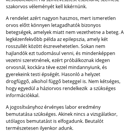
szakorvos véleményét kell kikérnünk.
A rendelet azért nagyon hasznos, mert ismeretlen
orvos előtt könnyen letagadhatók bizonyos
betegségek, amelyek miatt nem vezethetne a beteg. A
legkézenfekvőbb példa az epilepszia, amely két
rosszullét között észrevehetetlen. Sokan nem
hajlandók ezt tudomásul venni, és mindenképpen
vezetni szeretnének, ezért próbálkoznak idegen
orvosnál, kockára téve ezzel mindannyiunk, és
gyerekeink testi épségét. Hasonló a helyzet
drogfüggő, alkohol függő beteggel is. Nem kétséges,
hogy egyedül a háziorvos rendelkezik a szükséges
információkkal.
A jogosítványhoz érvényes labor eredmény
bemutatása szükséges. Akinek nincs a vizsgálatkor,
utólagos bemutatást is elfogadunk. Beutalót
természetesen ilyenkor adunk.